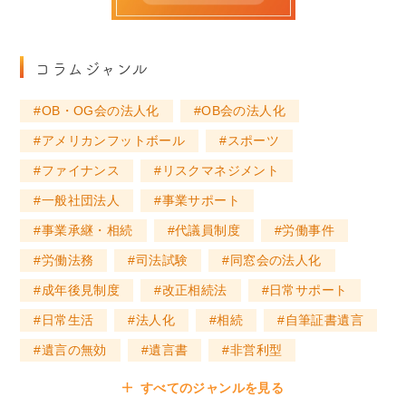
コラムジャンル
OB・OG会の法人化
OB会の法人化
アメリカンフットボール
スポーツ
ファイナンス
リスクマネジメント
一般社団法人
事業サポート
事業承継・相続
代議員制度
労働事件
労働法務
司法試験
同窓会の法人化
成年後見制度
改正相続法
日常サポート
日常生活
法人化
相続
自筆証書遺言
遺言の無効
遺言書
非営利型
すべてのジャンルを見る