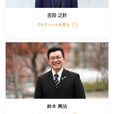
𠮷田 之計
プロフィールを見る
鈴木 興治