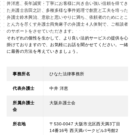
井洋恵、長年誠実・丁寧にお客様に向き合い強い信頼を得てき
た弁護士吉田之計、多種多様な事件処理で創意と工夫を培った
弁護士鈴木興治、意欲と思いやりに満ち、依頼者のためにとこ
とん力を尽くす弁護士両角麻子の弁護士４人体制で、ご相談者
のサポートをさせていただきます。
それぞれの個性を生かして、より良い法的サービスの提供を心
掛けておりますので、お気軽にお話を聞かせてください。一緒
に最善の方法を考えていきましょう。
事務所名
ひなた法律事務所
代表弁護士
中井 洋恵
所属弁護士
大阪弁護士会
会
所在地
〒530-0047 大阪市北区西天満3丁目
14番16号 西天満パークビル3号館2