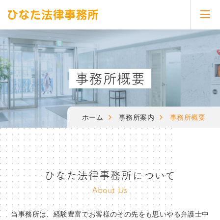
toggl
navig
事務所概要
ホーム
事務所案内
事務所概要
ひなた法律事務所について
About Us
当事務所は、経験豊富でお客様のその先をも思いやる弁護士中