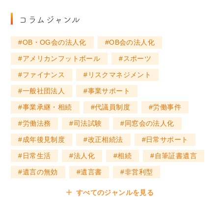
コラムジャンル
OB・OG会の法人化
OB会の法人化
アメリカンフットボール
スポーツ
ファイナンス
リスクマネジメント
一般社団法人
事業サポート
事業承継・相続
代議員制度
労働事件
労働法務
司法試験
同窓会の法人化
成年後見制度
改正相続法
日常サポート
日常生活
法人化
相続
自筆証書遺言
遺言の無効
遺言書
非営利型
すべてのジャンルを見る