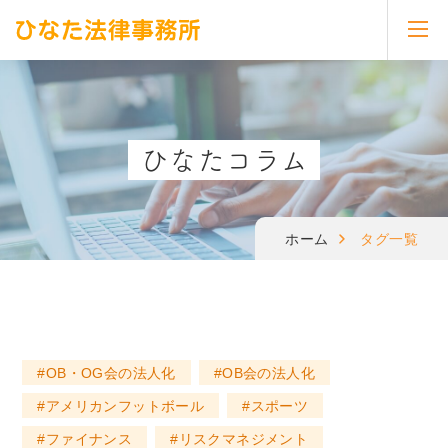
toggl
navig
ひなたコラム
ホーム
タグ一覧
OB・OG会の法人化
OB会の法人化
アメリカンフットボール
スポーツ
ファイナンス
リスクマネジメント