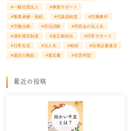
一般社団法人
事業サポート
事業承継・相続
代議員制度
労働事件
労働法務
司法試験
同窓会の法人化
成年後見制度
改正相続法
日常サポート
日常生活
法人化
相続
自筆証書遺言
遺言の無効
遺言書
非営利型
最近の投稿