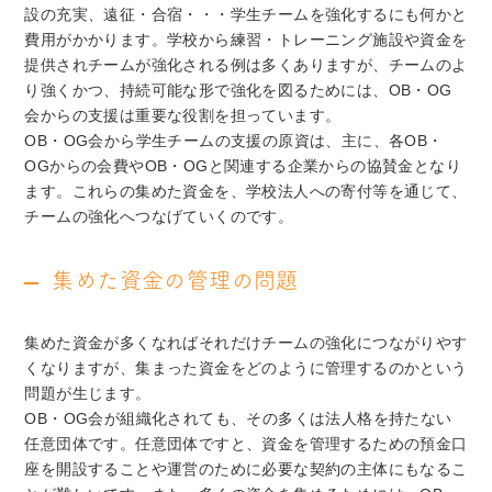
設の充実、遠征・合宿・・・学生チームを強化するにも何かと
費用がかかります。学校から練習・トレーニング施設や資金を
提供されチームが強化される例は多くありますが、チームのよ
り強くかつ、持続可能な形で強化を図るためには、OB・OG
会からの支援は重要な役割を担っています。
OB・OG会から学生チームの支援の原資は、主に、各OB・
OGからの会費やOB・OGと関連する企業からの協賛金となり
ます。これらの集めた資金を、学校法人への寄付等を通じて、
チームの強化へつなげていくのです。
集めた資金の管理の問題
集めた資金が多くなればそれだけチームの強化につながりやす
くなりますが、集まった資金をどのように管理するのかという
問題が生じます。
OB・OG会が組織化されても、その多くは法人格を持たない
任意団体です。任意団体ですと、資金を管理するための預金口
座を開設することや運営のために必要な契約の主体にもなるこ