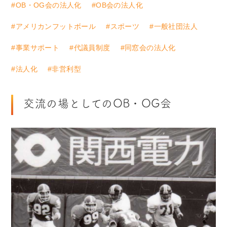
#OB・OG会の法人化
#OB会の法人化
#アメリカンフットボール
#スポーツ
#一般社団法人
#事業サポート
#代議員制度
#同窓会の法人化
#法人化
#非営利型
交流の場としてのOB・OG会